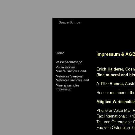
Space-Scince
Home
Impressum & AG
Wissenschaftliche
Publikationen
Erich Haiderer, Cos
Mineral samples and
(fine mineral and hi
Meteorite Samples
Meteorite samples and
A-1190-
Vienna,
Austr
Mineral samples
Impressum
Honour member of th
Mitglied Wirtschafts
Phone or Voice Mail:
Fax International:++4
Tel. von Österreich :
Fax von Österreich: 