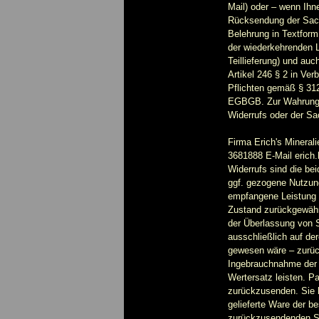
Mail) oder – wenn Ihn
Rücksendung der Sache
Belehrung in Textform
der wiederkehrenden L
Teillieferung) und auc
Artikel 246 § 2 in Ve
Pflichten gemäß § 312
EGBGB. Zur Wahrung d
Widerrufs oder der Sac
Firma Erich's Mineral
3681888 E-Mail erich.
Widerrufs sind die b
ggf. gezogene Nutzun
empfangene Leistung g
Zustand zurückgewähre
der Überlassung von S
ausschließlich auf de
gewesen wäre – zurüc
Ingebrauchnahme der 
Wertersatz leisten. P
zurückzusenden. Sie 
gelieferte Ware der be
zurückzusendenden Sa