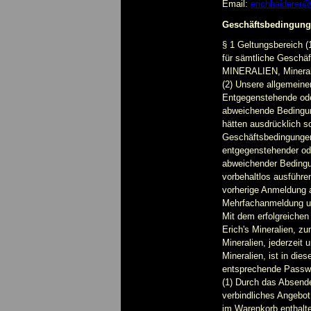
Email:
erichhaiderer@
Geschäftsbedingun
§ 1 Geltungsbereich (
für sämtliche Gesch
MINERALIEN, Mineralie
(2) Unsere allgemeine
Entgegenstehende ode
abweichende Bedingung
hätten ausdrücklich s
Geschäftsbedingungen
entgegenstehender od
abweichender Bedingun
vorbehaltlos ausführe
vorherige Anmeldung a
Mehrfachanmeldung un
Mit dem erfolgreichen
Erich's Mineralien, z
Mineralien, jederzeit
Mineralien, ist in di
entsprechende Passwo
(1) Durch das Absende
verbindliches Angebot
im Warenkorb enthalt